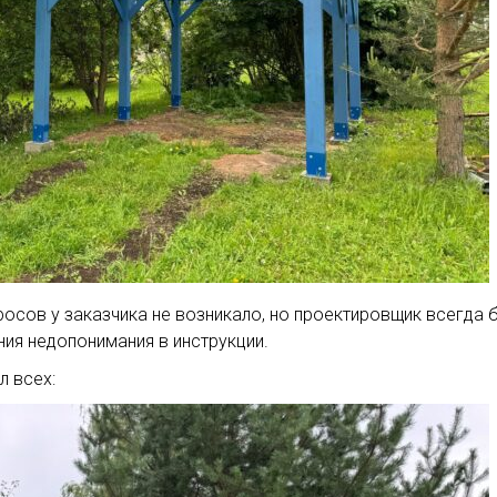
осов у заказчика не возникало, но проектировщик всегда 
ния недопонимания в инструкции.
л всех: