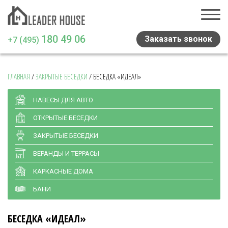
180 49 06
Заказать звонок
+7 (495)
ГЛАВНАЯ
/
ЗАКРЫТЫЕ БЕСЕДКИ
/
БЕСЕДКА «ИДЕАЛ»
Главная
Проекты домов
НАВЕСЫ ДЛЯ АВТО
ОТКРЫТЫЕ БЕСЕДКИ
Навесы и беседки
ЗАКРЫТЫЕ БЕСЕДКИ
Медиа
ВЕРАНДЫ И ТЕРРАСЫ
Отзывы
КАРКАСНЫЕ ДОМА
Статьи
БАНИ
Контакты
БЕСЕДКА «ИДЕАЛ»