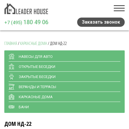
180 49 06
Заказать звонок
+7 (495)
ГЛАВНАЯ
/
КАРКАСНЫЕ ДОМА
/
ДОМ НД-22
Главная
Проекты домов
НАВЕСЫ ДЛЯ АВТО
ОТКРЫТЫЕ БЕСЕДКИ
Навесы и беседки
ЗАКРЫТЫЕ БЕСЕДКИ
Медиа
ВЕРАНДЫ И ТЕРРАСЫ
Отзывы
КАРКАСНЫЕ ДОМА
Статьи
БАНИ
Контакты
ДОМ НД-22