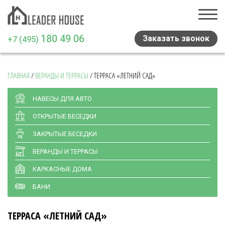
180 49 06
Заказать звонок
+7 (495)
ГЛАВНАЯ
/
ВЕРАНДЫ И ТЕРРАСЫ
/
ТЕРРАСА «ЛЕТНИЙ САД»
Главная
Проекты домов
НАВЕСЫ ДЛЯ АВТО
ОТКРЫТЫЕ БЕСЕДКИ
Навесы и беседки
ЗАКРЫТЫЕ БЕСЕДКИ
Медиа
ВЕРАНДЫ И ТЕРРАСЫ
Отзывы
КАРКАСНЫЕ ДОМА
Статьи
БАНИ
Контакты
ТЕРРАСА «ЛЕТНИЙ САД»