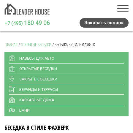
180 49 06
Заказать звонок
+7 (495)
ГЛАВНАЯ
/
ОТКРЫТЫЕ БЕСЕДКИ
/
БЕСЕДКА В СТИЛЕ ФАХВЕРК
Главная
Проекты домов
НАВЕСЫ ДЛЯ АВТО
ОТКРЫТЫЕ БЕСЕДКИ
Навесы и беседки
ЗАКРЫТЫЕ БЕСЕДКИ
Медиа
ВЕРАНДЫ И ТЕРРАСЫ
Отзывы
КАРКАСНЫЕ ДОМА
Статьи
БАНИ
Контакты
БЕСЕДКА В СТИЛЕ ФАХВЕРК