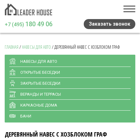
180 49 06
Заказать звонок
+7 (495)
ГЛАВНАЯ
/
НАВЕСЫ ДЛЯ АВТО
/
ДЕРЕВЯННЫЙ НАВЕС С ХОЗБЛОКОМ ГРАФ
Главная
Проекты домов
НАВЕСЫ ДЛЯ АВТО
ОТКРЫТЫЕ БЕСЕДКИ
Навесы и беседки
ЗАКРЫТЫЕ БЕСЕДКИ
Медиа
ВЕРАНДЫ И ТЕРРАСЫ
Отзывы
КАРКАСНЫЕ ДОМА
Статьи
БАНИ
Контакты
ДЕРЕВЯННЫЙ НАВЕС С ХОЗБЛОКОМ ГРАФ