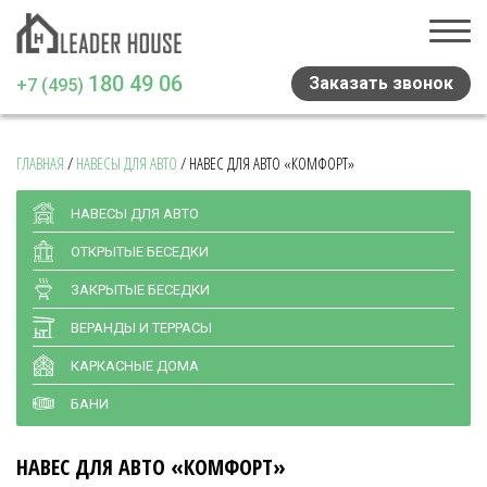
180 49 06
Заказать звонок
+7 (495)
ГЛАВНАЯ
/
НАВЕСЫ ДЛЯ АВТО
/
НАВЕС ДЛЯ АВТО «КОМФОРТ»
Главная
Проекты домов
НАВЕСЫ ДЛЯ АВТО
ОТКРЫТЫЕ БЕСЕДКИ
Навесы и беседки
ЗАКРЫТЫЕ БЕСЕДКИ
Медиа
ВЕРАНДЫ И ТЕРРАСЫ
Отзывы
КАРКАСНЫЕ ДОМА
Статьи
БАНИ
Контакты
НАВЕС ДЛЯ АВТО «КОМФОРТ»