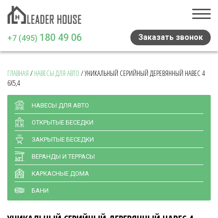
180 49 06
Заказать звонок
+7 (495)
ГЛАВНАЯ
/
НАВЕСЫ ДЛЯ АВТО
/
УНИКАЛЬНЫЙ СЕРИЙНЫЙ ДЕРЕВЯННЫЙ НАВЕС 4
Главная
6Х5,4
Проекты домов
НАВЕСЫ ДЛЯ АВТО
Навесы и беседки
ОТКРЫТЫЕ БЕСЕДКИ
Медиа
ЗАКРЫТЫЕ БЕСЕДКИ
ВЕРАНДЫ И ТЕРРАСЫ
Отзывы
КАРКАСНЫЕ ДОМА
Статьи
БАНИ
Контакты